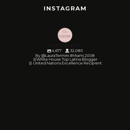
INSTAGRAM
soychicanol
4,677
32,080
By @LauraTermini #Miami 2008
🥇White House Top Latina Blogger
🥇 United Nations Excellence Recipient
soychicanol
soychicanol
soychicanol
soychicanol
soychicanol
soychicanol
soychicanol
soychicanol
soychicanol
soychicanol
soychicanol
soychicanol
soychicanol
soychicanol
soychicanol
soychicanol
soychicanol
soychicanol
May 20
soychicanol