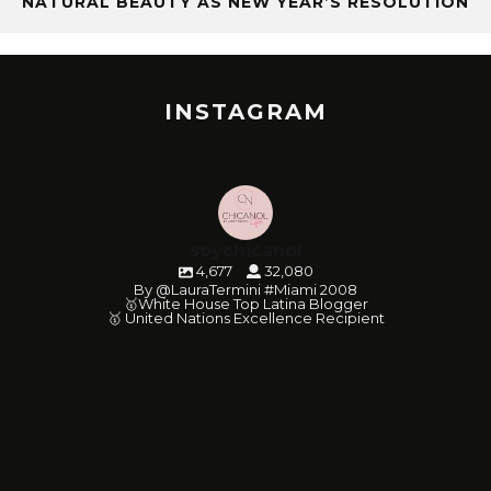
NATURAL BEAUTY AS NEW YEAR’S RESOLUTION
INSTAGRAM
soychicanol
4,677
32,080
By @LauraTermini #Miami 2008
🥇White House Top Latina Blogger
🥇 United Nations Excellence Recipient
soychicanol
soychicanol
soychicanol
soychicanol
soychicanol
soychicanol
soychicanol
soychicanol
soychicanol
soychicanol
soychicanol
soychicanol