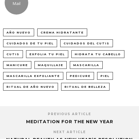
Mail
AÑO NUEVO
CREMA HIDRATANTE
CUIDADOS DE TU PIEL
CUIDADOS DEL CUTIS
CUTIS
EXFOLIA TU PIEL
HIDRATA TU CABELLO
MANICURE
MAQUILLAJE
MASCARILLA
MASCARILLA EXFOLIANTE
PEDICURE
PIEL
RITUAL DE AÑO NUEVO
RITUAL DE BELLEZA
PREVIOUS ARTICLE
MEDITATION FOR THE NEW YEAR
NEXT ARTICLE