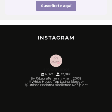
Suscríbete aquí
INSTAGRAM
soychicanol
4,677
32,080
By @LauraTermini #Miami 2008
🥇White House Top Latina Blogger
🥇 United Nations Excellence Recipient
soychicanol
soychicanol
soychicanol
soychicanol
soychicanol
soychicanol
soychicanol