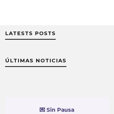
LATESTS POSTS
ÚLTIMAS NOTICIAS
💌 Sin Pausa