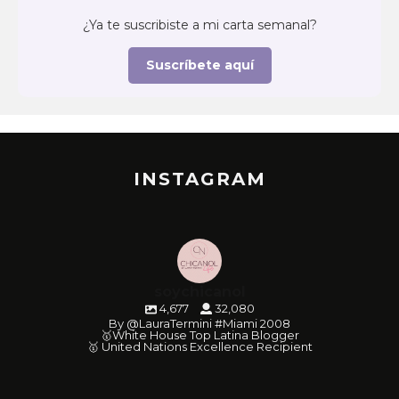
¿Ya te suscribiste a mi carta semanal?
Suscríbete aquí
INSTAGRAM
soychicanol
4,677
32,080
By @LauraTermini #Miami 2008
🥇White House Top Latina Blogger
🥇 United Nations Excellence Recipient
soychicanol
soychicanol