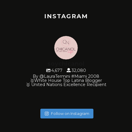
INSTAGRAM
soychicanol
4,677
32,080
By @LauraTermini #Miami 2008
🥇White House Top Latina Blogger
🥇 United Nations Excellence Recipient
soychicanol
soychicanol
soychicanol
soychicanol
soychicanol
soychicanol
soychicanol
soychicanol
soychicanol
soychicanol
Follow on Instagram
May 18
May 16