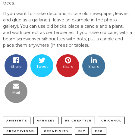
trees.
If you want to make decorations, use old newspaper, leaves
and glue as a garland (I leave an example in the photo
gallery). You can use old bricks, place a candle and a plant,
and work perfect as centerpieces. If you have old cans, with a
beam screwdriver silhouettes with dots, put a candle and
place them anywhere (in trees or tables).
Share
Tweet
Share
Share
Mail
AMBIENTE
ÁRBOLES
BE CREATIVE
CHICANOL
CREATIVIDAD
CREATIVITY
DIY
ECO