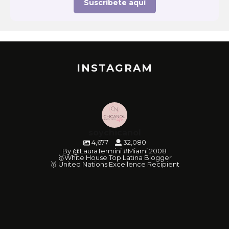
Suscríbete aquí
INSTAGRAM
soychicanol
4,677
32,080
By @LauraTermini #Miami 2008
🥇White House Top Latina Blogger
🥇 United Nations Excellence Recipient
soychicanol
soychicanol
soychicanol
soychicanol
soychicanol
soychicanol
soychicanol
soychicanol