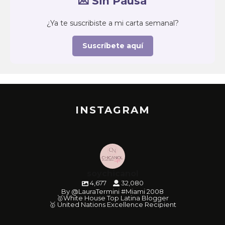
💌 Sin Pausa
¿Ya te suscribiste a mi carta semanal?
Suscríbete aquí
INSTAGRAM
soychicanol
4,677
32,080
By @LauraTermini #Miami 2008
🥇White House Top Latina Blogger
🥇 United Nations Excellence Recipient