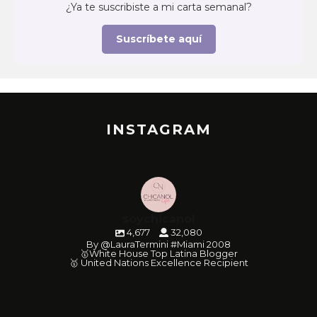
¿Ya te suscribiste a mi carta semanal?
Suscríbete aquí
INSTAGRAM
soychicanol
4,677
32,080
By @LauraTermini #Miami 2008
🥇White House Top Latina Blogger
🥇 United Nations Excellence Recipient
soychicanol
soychicanol
soychicanol