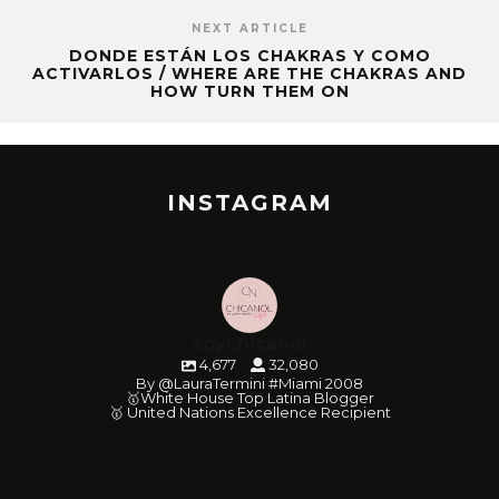
NEXT ARTICLE
DONDE ESTÁN LOS CHAKRAS Y COMO
ACTIVARLOS / WHERE ARE THE CHAKRAS AND
HOW TURN THEM ON
INSTAGRAM
soychicanol
4,677
32,080
By @LauraTermini #Miami 2008
🥇White House Top Latina Blogger
🥇 United Nations Excellence Recipient
soychicanol
soychicanol
soychicanol
soychicanol