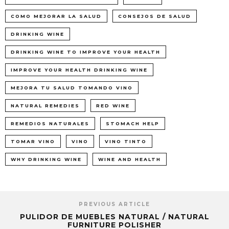
COMO MEJORAR LA SALUD
CONSEJOS DE SALUD
DRINKING WINE
DRINKING WINE TO IMPROVE YOUR HEALTH
IMPROVE YOUR HEALTH DRINKING WINE
MEJORA TU SALUD TOMANDO VINO
NATURAL REMEDIES
RED WINE
REMEDIOS NATURALES
STOMACH HELP
TOMAR VINO
VINO
VINO TINTO
WHY DRINKING WINE
WINE AND HEALTH
PREVIOUS ARTICLE
PULIDOR DE MUEBLES NATURAL / NATURAL
FURNITURE POLISHER