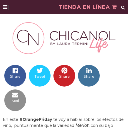
|
TIENDA EN LÍNEA
Share
Tweet
Share
Share
Mail
En este
#OrangeFriday
te voy a hablar sobre los efectos del
vino, puntualmente que la variedad
Merlot
, con su bajo