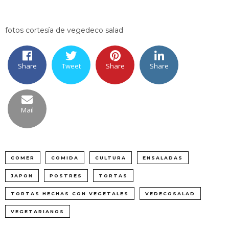
fotos cortesía de vegedeco salad
Share
Tweet
Share
Share
Mail
COMER
COMIDA
CULTURA
ENSALADAS
JAPON
POSTRES
TORTAS
TORTAS HECHAS CON VEGETALES
VEDECOSALAD
VEGETARIANOS