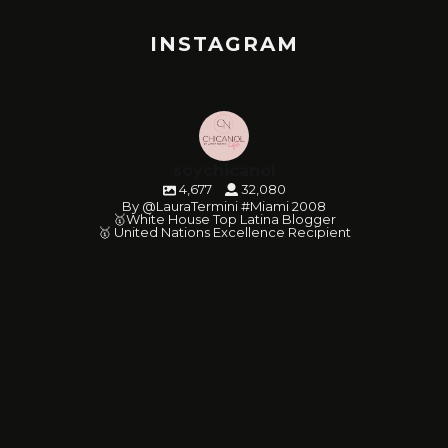
INSTAGRAM
soychicanol
4,677
32,080
By @LauraTermini #Miami 2008
🥇White House Top Latina Blogger
🥇 United Nations Excellence Recipient
soychicanol
soychicanol
soychicanol
soychicanol
soychicanol
soychicanol
soychicanol
soychicanol
soychicanol
soychicanol
soychicanol
soychicanol
soychicanol
soychicanol
soychicanol
soychicanol
soychicanol