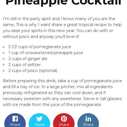
Pineapple Cocktail
I’m still in the party spirit and I know many of you are the
same, This is why I want share a great tropical recipe to help
you raise your spirits in this new year. You can do with or
without pisco and anyway you’ll love it!
5 1/2 cups of pomegranate juice
1 cup of unsweetened pineapple juice
2 cups of ginger ale
2 cups of seltzer
2 cups of pisco (optional)
Before preparing this drink, take a cup of pomegranate juice
and fill a tray of ice. In a large pitcher, mix all ingredients
previously refrigerated so they can cool down, and if
necessary sweeten with any sweetener. Serve in tall glasses
with ice made from the juice of the pomegranate.
Share
Tweet
Share
Share