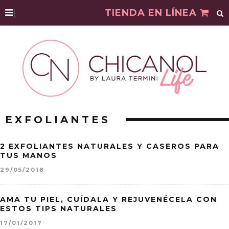
|
TIENDA EN LÍNEA
EXFOLIANTES
2 EXFOLIANTES NATURALES Y CASEROS PARA
TUS MANOS
29/05/2018
AMA TU PIEL, CUÍDALA Y REJUVENÉCELA CON
ESTOS TIPS NATURALES
17/01/2017