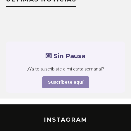
💌 Sin Pausa
¿Ya te suscribiste a mi carta semanal?
Suscríbete aquí
INSTAGRAM