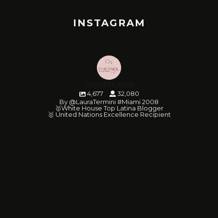
INSTAGRAM
soychicanol
4,677
32,080
By @LauraTermini #Miami 2008
🥇White House Top Latina Blogger
🥇 United Nations Excellence Recipient
soychicanol
soychicanol
soychicanol
soychicanol
soychicanol
soychicanol
soychicanol
soychicanol
soychicanol
soychicanol
soychicanol
soychicanol
soychicanol
soychicanol
soychicanol
soychicanol
soychicanol