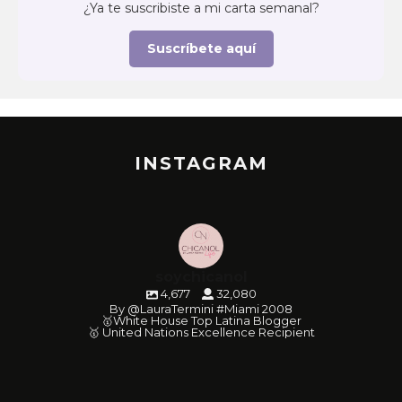
¿Ya te suscribiste a mi carta semanal?
Suscríbete aquí
INSTAGRAM
soychicanol
4,677
32,080
By @LauraTermini #Miami 2008
🥇White House Top Latina Blogger
🥇 United Nations Excellence Recipient
soychicanol
soychicanol
soychicanol
soychicanol