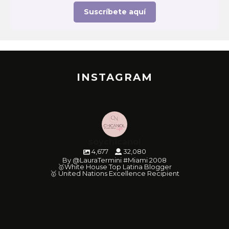
Suscríbete aquí
INSTAGRAM
soychicanol
4,677
32,080
By @LauraTermini #Miami 2008
🥇White House Top Latina Blogger
🥇 United Nations Excellence Recipient
soychicanol
soychicanol
soychicanol
soychicanol
soychicanol
soychicanol
soychicanol