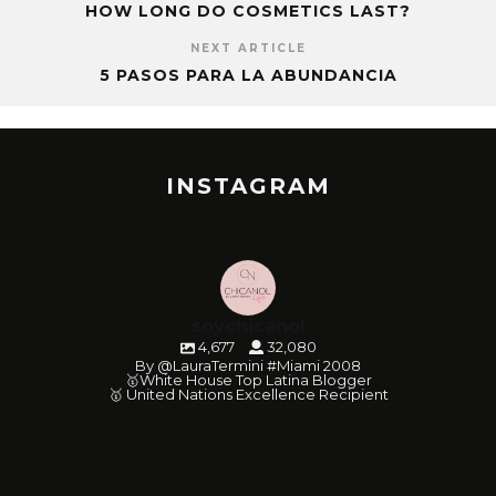
HOW LONG DO COSMETICS LAST?
NEXT ARTICLE
5 PASOS PARA LA ABUNDANCIA
INSTAGRAM
soychicanol
4,677
32,080
By @LauraTermini #Miami 2008
🥇White House Top Latina Blogger
🥇 United Nations Excellence Recipient
soychicanol
soychicanol
soychicanol
soychicanol
soychicanol