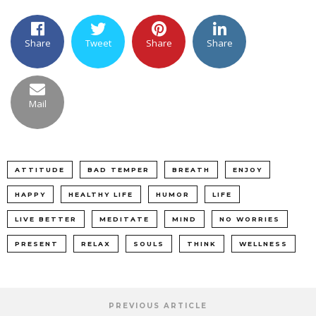
Share
Tweet
Share
Share
Mail
ATTITUDE
BAD TEMPER
BREATH
ENJOY
HAPPY
HEALTHY LIFE
HUMOR
LIFE
LIVE BETTER
MEDITATE
MIND
NO WORRIES
PRESENT
RELAX
SOULS
THINK
WELLNESS
PREVIOUS ARTICLE