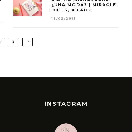
¿UNA MODA? | MIRACLE
DIETS, A FAD?
18/02/2015
2
3
INSTAGRAM