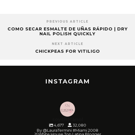
PREVIOUS ARTICLE
COMO SECAR ESMALTE DE UÑAS RÁPIDO | DRY
NAIL POLISH QUICKLY
NEXT ARTICLE
CHICKPEAS FOR VITILIGO
INSTAGRAM
soychicanol
4,677
32,080
By @LauraTermini #Miami 2008
🥇White House Top Latina Blogger