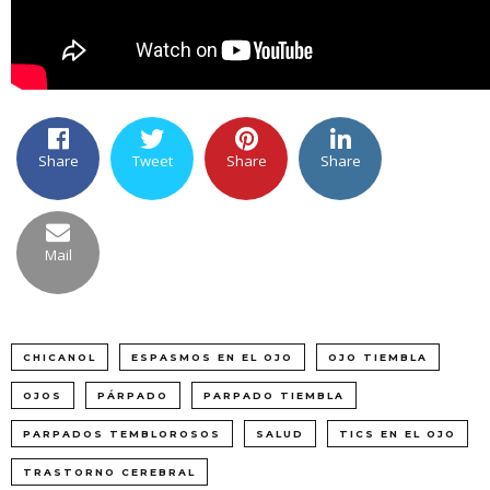
Share
Tweet
Share
Share
Mail
CHICANOL
ESPASMOS EN EL OJO
OJO TIEMBLA
OJOS
PÁRPADO
PARPADO TIEMBLA
PARPADOS TEMBLOROSOS
SALUD
TICS EN EL OJO
TRASTORNO CEREBRAL