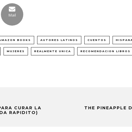
Mail
AMAZON BOOKS
AUTORES LATINOS
CUENTOS
HISPAN
MUJERES
REALMENTE UNICA
RECOMENDACION LIBROS
PARA CURAR LA
THE PINEAPPLE 
IDA RAPIDITO)