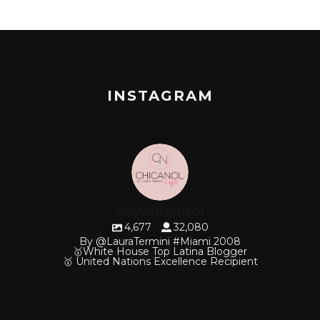
INSTAGRAM
soychicanol
4,677
32,080
By @LauraTermini #Miami 2008
🥇White House Top Latina Blogger
🥇 United Nations Excellence Recipient
soychicanol
soychicanol
soychicanol
soychicanol
soychicanol
soychicanol
soychicanol
soychicanol