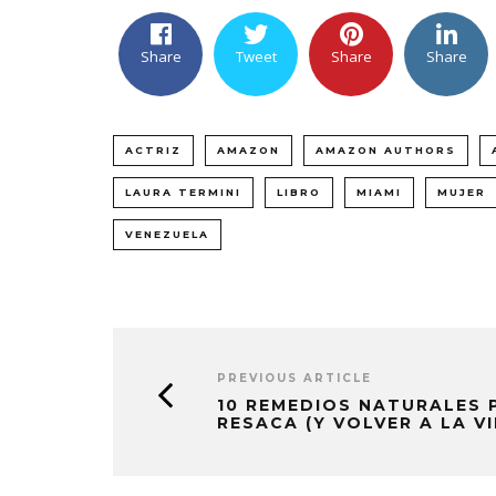
Share
Tweet
Share
Share
ACTRIZ
AMAZON
AMAZON AUTHORS
LAURA TERMINI
LIBRO
MIAMI
MUJER
VENEZUELA
PREVIOUS ARTICLE
10 REMEDIOS NATURALES 
RESACA (Y VOLVER A LA V