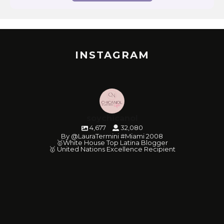
INSTAGRAM
soychicanol
4,677
32,080
By @LauraTermini #Miami 2008
🥇White House Top Latina Blogger
🥇 United Nations Excellence Recipient
soychicanol
soychicanol
soychicanol
soychicanol
soychicanol
soychicanol
soychicanol
soychicanol
soychicanol
soychicanol
soychicanol