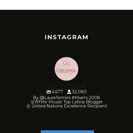
INSTAGRAM
soychicanol
4,677
32,080
By @LauraTermini #Miami 2008
🥇White House Top Latina Blogger
🥇 United Nations Excellence Recipient
soychicanol
soychicanol
soychicanol
soychicanol
soychicanol
soychicanol
soychicanol
soychicanol
soychicanol
soychicanol