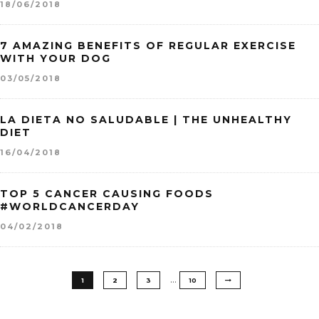
18/06/2018
7 AMAZING BENEFITS OF REGULAR EXERCISE
WITH YOUR DOG
03/05/2018
LA DIETA NO SALUDABLE | THE UNHEALTHY
DIET
16/04/2018
TOP 5 CANCER CAUSING FOODS
#WORLDCANCERDAY
04/02/2018
…
1
2
3
10