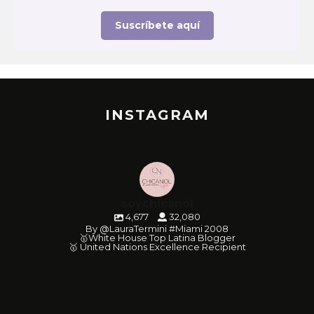
Suscríbete aquí
INSTAGRAM
soychicanol
4,677
32,080
By @LauraTermini #Miami 2008
🥇White House Top Latina Blogger
🥇 United Nations Excellence Recipient
soychicanol
soychicanol
soychicanol
soychicanol
soychicanol