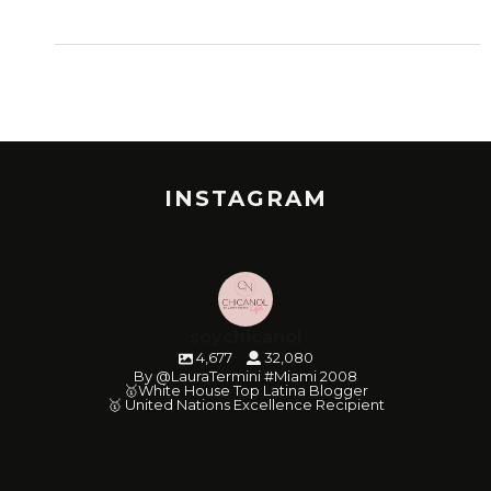
INSTAGRAM
soychicanol
4,677
32,080
By @LauraTermini #Miami 2008
🥇White House Top Latina Blogger
🥇 United Nations Excellence Recipient
soychicanol
soychicanol
soychicanol
soychicanol