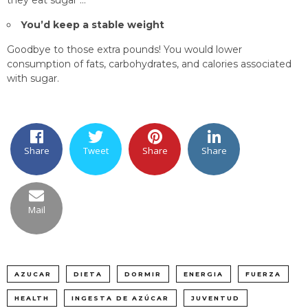
they eat sugar …
You’d keep a stable weight
Goodbye to those extra pounds! You would lower
consumption of fats, carbohydrates, and calories associated
with sugar.
Share
Tweet
Share
Share
Mail
AZUCAR
DIETA
DORMIR
ENERGIA
FUERZA
HEALTH
INGESTA DE AZÚCAR
JUVENTUD