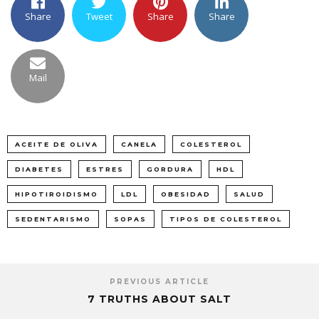
Share
Tweet
Share
Share
Mail
ACEITE DE OLIVA
CANELA
COLESTEROL
DIABETES
ESTRES
GORDURA
HDL
HIPOTIROIDISMO
LDL
OBESIDAD
SALUD
SEDENTARISMO
SOPAS
TIPOS DE COLESTEROL
PREVIOUS ARTICLE
7 TRUTHS ABOUT SALT