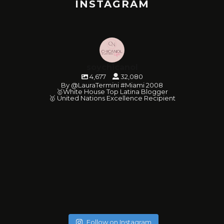
INSTAGRAM
soychicanol
4,677
32,080
By @LauraTermini #Miami 2008
🥇White House Top Latina Blogger
🥇 United Nations Excellence Recipient
soychicanol
soychicanol
soychicanol
soychicanol
soychicanol
soychicanol
soychicanol
soychicanol
soychicanol
soychicanol
soychicanol
soychicanol
soychicanol
soychicanol
soychicanol
soychicanol
soychicanol
soychicanol
May 20
soychicanol
May 18
soychicanol
May 16
Follow on Instagram
May 13