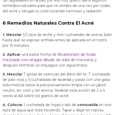
tan agradables en la piel, por eso hoy quiero darte algunos
remedios naturales para que te olvides de una vez por todas
del acné y tengas tu cutis luciendo hermoso y radiante!
6 Remedios Naturales Contra El Acné
1. Mezclar
1/2 taza de leche y tres cucharadas de avena, batir
hasta que se espese; enfríala antes de
aplicarla en el rostro
por 15 minutos
.
2. Aplicar
una pasta hecha de
Bicarbonato de Sodio
mezclado con vinagre diluido
de sidra de manzana, y
después terminar un enjuague con agua limpia.
3. Mezclar
7 gotas de esencias del árbol del té, 7 cucharada
de palo rosa y 5 cucharadas de
lavanda
y pasar con una gasa
esta mezcla sobre la piel previamente limpia con un jabón
neutro, sin color y sin aroma. Realizar esta acción de 2 a 4
veces al día sobre los granos de acné.
4. Colocar
1 cucharada de hojas o raíz de
consuelda
en una
taza de agua que esté hirviendo. Tapar y dejar en reposo