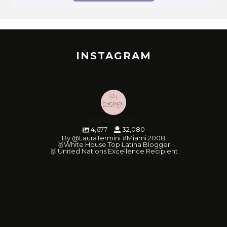
INSTAGRAM
soychicanol
4,677
32,080
By @LauraTermini #Miami 2008
🥇White House Top Latina Blogger
🥇 United Nations Excellence Recipient
soychicanol
soychicanol
soychicanol
soychicanol
soychicanol
soychicanol
soychicanol
soychicanol
soychicanol
soychicanol
soychicanol