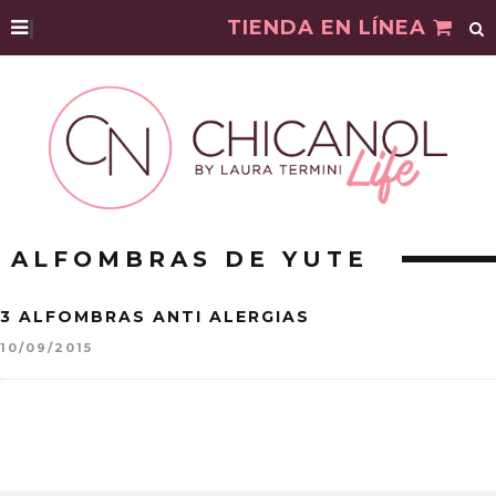
|
TIENDA EN LÍNEA
ALFOMBRAS DE YUTE
3 ALFOMBRAS ANTI ALERGIAS
10/09/2015