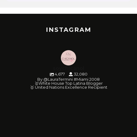
INSTAGRAM
soychicanol
4,677
32,080
By @LauraTermini #Miami 2008
🥇White House Top Latina Blogger
🥇 United Nations Excellence Recipient
soychicanol
soychicanol
soychicanol
soychicanol
soychicanol
soychicanol
soychicanol
soychicanol
soychicanol
soychicanol
soychicanol
soychicanol