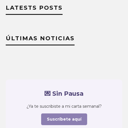
LATESTS POSTS
ÚLTIMAS NOTICIAS
💌 Sin Pausa
¿Ya te suscribiste a mi carta semanal?
Suscríbete aquí