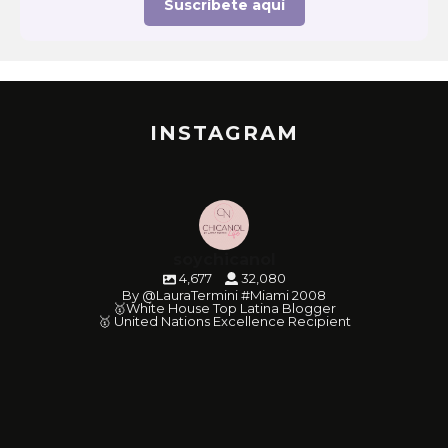
Suscríbete aquí
INSTAGRAM
soychicanol
4,677
32,080
By @LauraTermini #Miami 2008
🥇White House Top Latina Blogger
🥇 United Nations Excellence Recipient
soychicanol
soychicanol
soychicanol
soychicanol
soychicanol
soychicanol
soychicanol
soychicanol