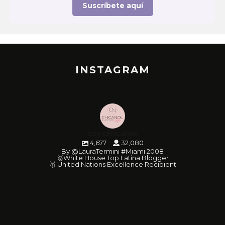
Suscríbete aquí
INSTAGRAM
soychicanol
4,677
32,080
By @LauraTermini #Miami 2008
🥇White House Top Latina Blogger
🥇 United Nations Excellence Recipient
soychicanol
soychicanol
soychicanol
soychicanol
soychicanol
soychicanol
soychicanol
soychicanol