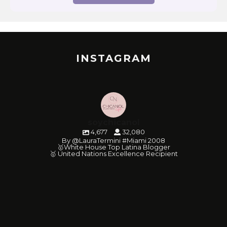
INSTAGRAM
soychicanol
4,677
32,080
By @LauraTermini #Miami 2008
🥇White House Top Latina Blogger
🥇 United Nations Excellence Recipient
soychicanol
soychicanol
soychicanol
soychicanol
soychicanol
soychicanol
soychicanol
soychicanol
soychicanol
soychicanol