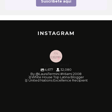
Suscríbete aquí
INSTAGRAM
soychicanol
4,677
32,080
By @LauraTermini #Miami 2008
🥇White House Top Latina Blogger
🥇 United Nations Excellence Recipient
soychicanol
soychicanol
soychicanol
soychicanol
soychicanol
soychicanol
soychicanol
soychicanol