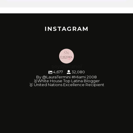
INSTAGRAM
soychicanol
4,677
32,080
By @LauraTermini #Miami 2008
🥇White House Top Latina Blogger
🥇 United Nations Excellence Recipient
soychicanol
soychicanol
soychicanol
soychicanol
soychicanol
soychicanol
soychicanol
soychicanol
soychicanol
soychicanol
soychicanol
soychicanol