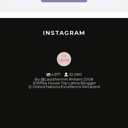
INSTAGRAM
soychicanol
4,677
32,080
By @LauraTermini #Miami 2008
🥇White House Top Latina Blogger
🥇 United Nations Excellence Recipient
soychicanol
soychicanol
soychicanol
soychicanol
soychicanol
soychicanol
soychicanol
soychicanol
soychicanol
soychicanol