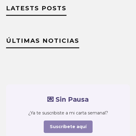
LATESTS POSTS
ÚLTIMAS NOTICIAS
💌 Sin Pausa
¿Ya te suscribiste a mi carta semanal?
Suscríbete aquí