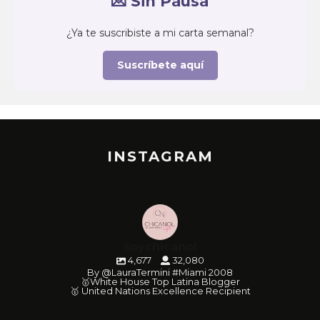
💌 Sin Pausa
¿Ya te suscribiste a mi carta semanal?
Suscríbete aquí
INSTAGRAM
soychicanol
4,677
32,080
By @LauraTermini #Miami 2008
🥇White House Top Latina Blogger
🥇 United Nations Excellence Recipient