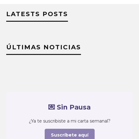
LATESTS POSTS
ÚLTIMAS NOTICIAS
💌 Sin Pausa
¿Ya te suscribiste a mi carta semanal?
Suscríbete aquí