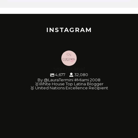
INSTAGRAM
soychicanol
4,677
32,080
By @LauraTermini #Miami 2008
🥇White House Top Latina Blogger
🥇 United Nations Excellence Recipient
soychicanol
soychicanol
soychicanol
soychicanol
soychicanol
soychicanol
soychicanol
soychicanol
soychicanol
soychicanol
soychicanol
soychicanol