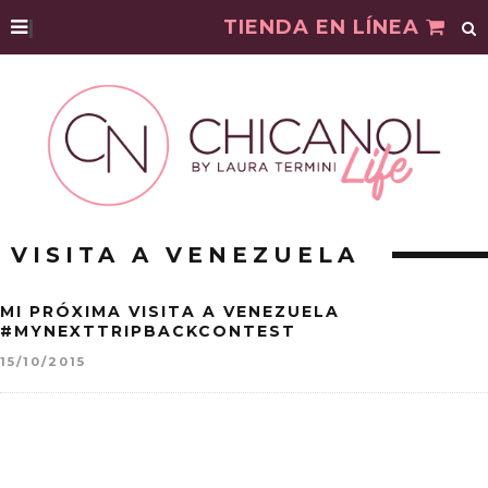
|
TIENDA EN LÍNEA
VISITA A VENEZUELA
MI PRÓXIMA VISITA A VENEZUELA
#MYNEXTTRIPBACKCONTEST
15/10/2015