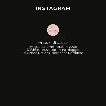
INSTAGRAM
soychicanol
4,677
32,080
By @LauraTermini #Miami 2008
🥇White House Top Latina Blogger
🥇 United Nations Excellence Recipient
soychicanol
soychicanol
soychicanol
soychicanol
soychicanol
soychicanol
soychicanol
soychicanol
soychicanol
soychicanol
soychicanol
soychicanol
soychicanol
soychicanol
soychicanol
soychicanol
soychicanol
soychicanol
May 20