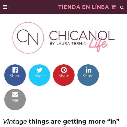
|
TIENDA EN LÍNEA
Share
Tweet
Share
Share
Mail
Vintage
things are getting more “in”