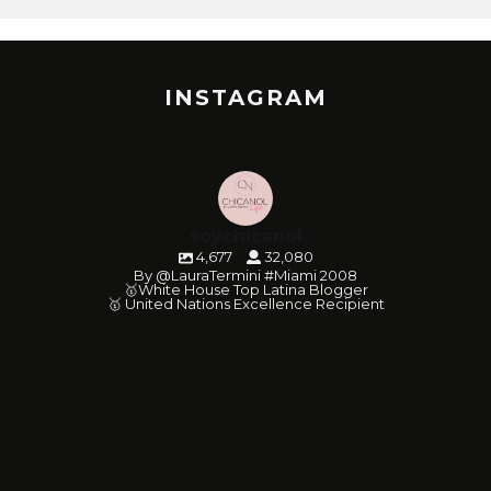
INSTAGRAM
soychicanol
4,677
32,080
By @LauraTermini #Miami 2008
🥇White House Top Latina Blogger
🥇 United Nations Excellence Recipient
soychicanol
soychicanol
soychicanol
soychicanol
soychicanol
soychicanol
soychicanol
soychicanol
soychicanol
soychicanol
soychicanol
soychicanol
soychicanol