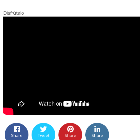
Disfrútalo
Share
Tweet
Share
Share