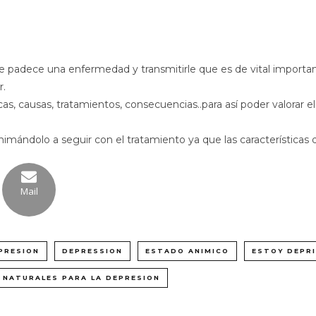
ue padece una enfermedad y transmitirle que es de vital importan
r.
cas, causas, tratamientos, consecuencias..para así poder valorar e
animándolo a seguir con el tratamiento ya que las características 
Mail
PRESION
DEPRESSION
ESTADO ANIMICO
ESTOY DEPR
 NATURALES PARA LA DEPRESION