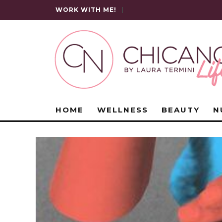
WORK WITH ME!
|
HOME
WELLNESS
BEAUTY
N