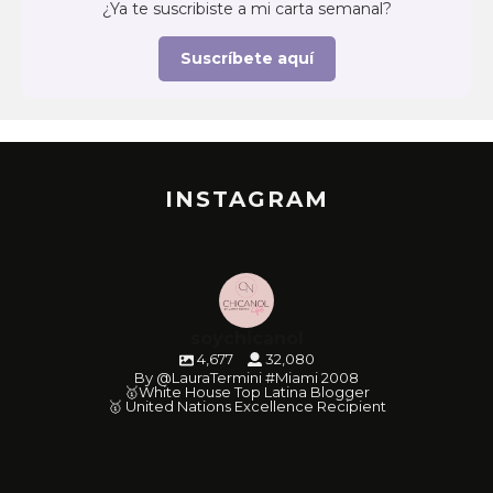
¿Ya te suscribiste a mi carta semanal?
Suscríbete aquí
INSTAGRAM
soychicanol
4,677
32,080
By @LauraTermini #Miami 2008
🥇White House Top Latina Blogger
🥇 United Nations Excellence Recipient
soychicanol
soychicanol
soychicanol
soychicanol