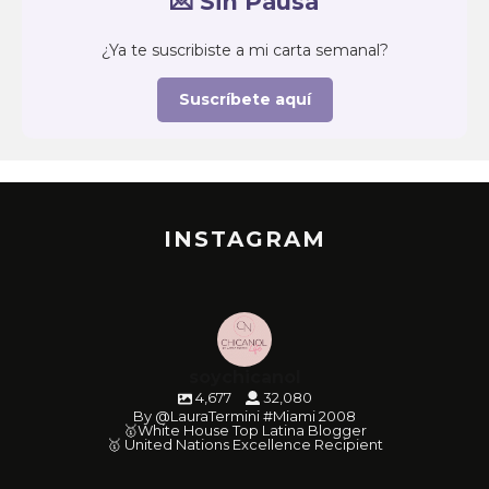
💌 Sin Pausa
¿Ya te suscribiste a mi carta semanal?
Suscríbete aquí
INSTAGRAM
soychicanol
4,677
32,080
By @LauraTermini #Miami 2008
🥇White House Top Latina Blogger
🥇 United Nations Excellence Recipient