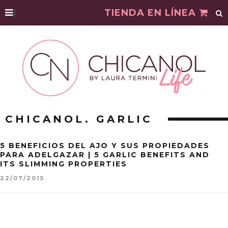
|
TIENDA EN LÍNEA
CHICANOL. GARLIC
5 BENEFICIOS DEL AJO Y SUS PROPIEDADES
PARA ADELGAZAR | 5 GARLIC BENEFITS AND
ITS SLIMMING PROPERTIES
22/07/2015