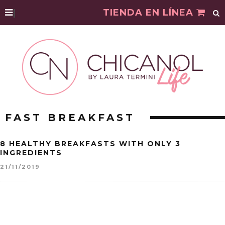
|
TIENDA EN LÍNEA
FAST BREAKFAST
8 HEALTHY BREAKFASTS WITH ONLY 3
INGREDIENTS
21/11/2019