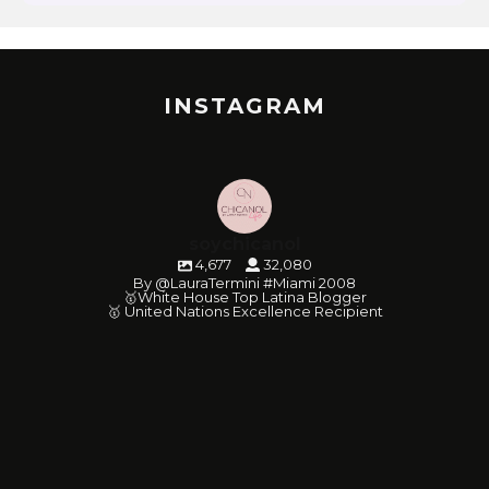
INSTAGRAM
soychicanol
4,677
32,080
By @LauraTermini #Miami 2008
🥇White House Top Latina Blogger
🥇 United Nations Excellence Recipient
soychicanol
soychicanol
soychicanol
soychicanol
soychicanol
soychicanol
soychicanol
soychicanol
soychicanol
soychicanol
soychicanol
soychicanol