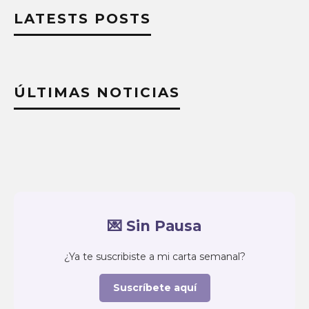
LATESTS POSTS
ÚLTIMAS NOTICIAS
💌 Sin Pausa
¿Ya te suscribiste a mi carta semanal?
Suscríbete aquí