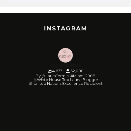
INSTAGRAM
soychicanol
4,677
32,080
By @LauraTermini #Miami 2008
🥇White House Top Latina Blogger
🥇 United Nations Excellence Recipient
soychicanol
soychicanol
soychicanol
soychicanol
soychicanol
soychicanol
soychicanol
soychicanol
soychicanol
soychicanol
soychicanol
soychicanol