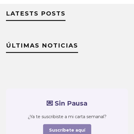
LATESTS POSTS
ÚLTIMAS NOTICIAS
💌 Sin Pausa
¿Ya te suscribiste a mi carta semanal?
Suscríbete aquí